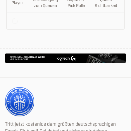
Berechtigung
Captains-
Queue
L
Player
zum Queuen
Pick Rolle
Sichtbarkeit
P
Tritt jetzt kostenlos dem größten deutschsprachigen