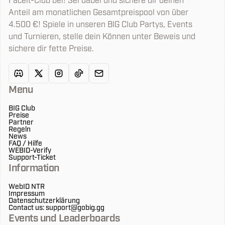
Faceit-Club bei! Sei dabei und sichere dir deinen
Anteil am monatlichen Gesamtpreispool von über
4.500 €! Spiele in unseren BIG Club Partys, Events
und Turnieren, stelle dein Können unter Beweis und
sichere dir fette Preise.
Menu
BIG Club
Preise
Partner
Regeln
News
FAQ / Hilfe
WEBID-Verify
Support-Ticket
Information
WebID NTR
Impressum
Datenschutzerklärung
Contact us: support@gobig.gg
Events und Leaderboards