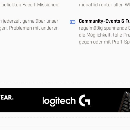
 beliebten Faceit-Missionen!
monatlich unter allen W
 jederzeit gerne über unser
Community-Events & Tu
agen, Problemen mit anderen
regelmäßig spannende Co
die Möglichkeit, tolle P
gegen oder mit Profi-Spi