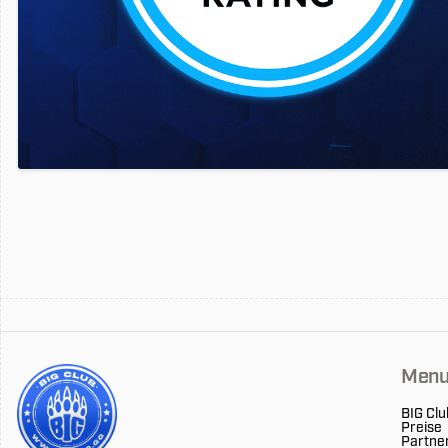
Men
BIG Clu
Preise
Partne