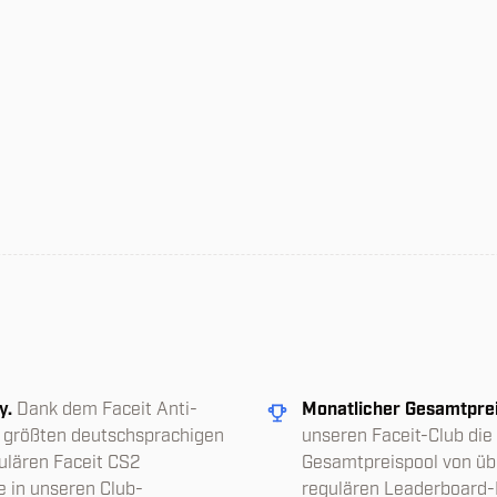
y.
Dank dem Faceit Anti-
Monatlicher Gesamtprei
r größten deutschsprachigen
unseren Faceit-Club die
ulären Faceit CS2
Gesamtpreispool von übe
e in unseren Club-
regulären Leaderboard-P