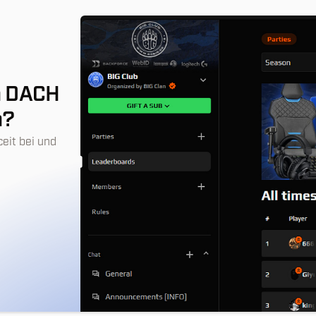
en DACH
n?
ceit bei und